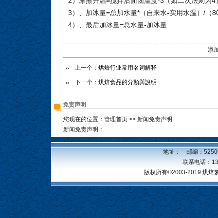
2）摩擦升温=搅拌后面团温度*3（如二次法则为4
3）、加冰量=总加水量*（自来水-实用水温）/（8
4）、最后加冰量=总水量-加冰量
添加
上一个：
烘焙行业常用名词解释
下一个：
烘焙食品的分類與說明
免责声明
您现在的位置：管理首页 >> 新闻免责声明
新闻免责声明：
地址： 邮编：52500
联系电话：13
版权所有©2003-2019
烘焙