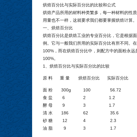
烘焙百分比与实际百分比的比较和公式
烘焙产品所用的材料种类繁多，每一种材料的性质
用量也不一样，这就要求我们都要掌握烘焙计算。
一、烘焙百分比
烘焙百分比是烘焙工业的专业百分比，它是根据面
例。它与一般我们所用的实际百分比有所不同。在
100%，而在烘焙百分比中，则配方中的面粉永远
100%。
1、烘焙百分比与实际百分比的比较
原 料 重 量 烘焙百分比 实际百分比
面 粉 300g 100 56.72
食 盐 6 2 1.2
酵 母 9 3 1.7
清 水 186 62 35.6
砂 糖 12 4 2.3
油 脂 9 3 1.7